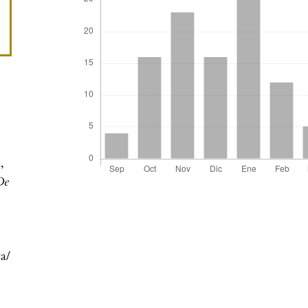
,
De
ta/